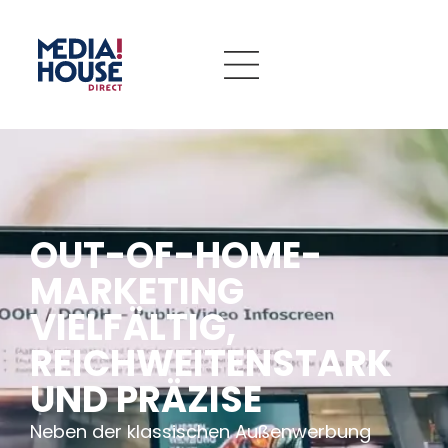
OUT-OF-HOME-
MARKETING
VIELFÄLTIG,
REICHWEITENSTARK
UND PRÄZISE
Neben der klassischen Außenwerbung